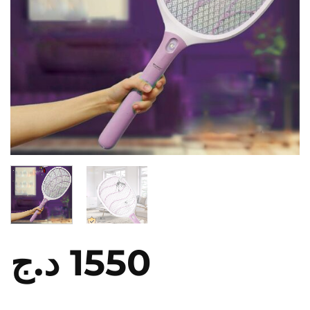
د.ج
1550