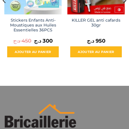
Stickers Enfants Anti-
KILLER GEL anti cafards
Moustiques aux Huiles
30gr
Essentielles 36PCS
Le
Le
د.ج
450
د.ج
300
د.ج
950
prix
prix
initial
actuel
était :
est :
AJOUTER AU PANIER
AJOUTER AU PANIER
300 د.ج.
450 د.ج.