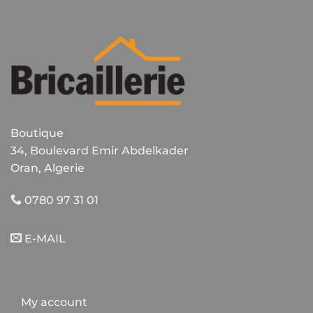
Boutique
34, Boulevard Emir Abdelkader
Oran, Algerie
0780 97 31 01
E-MAIL
My account