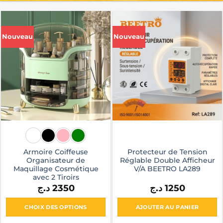
Nouveau
Nouveau
Armoire Coiffeuse
Protecteur de Tension
Organisateur de
Réglable Double Afficheur
Maquillage Cosmétique
V/A BEETRO LA289
avec 2 Tiroirs
د.ج
2350
د.ج
1250
CHOIX DES OPTIONS
AJOUTER AU PANIER
Ce