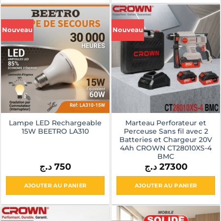
produit
a
plusieurs
Nouveau
Nouveau
variations.
Les
options
peuvent
être
choisies
sur
la
page
Lampe LED Rechargeable
Marteau Perforateur et
15W BEETRO LA310
Perceuse Sans fil avec 2
du
Batteries et Chargeur 20V
produit
4Ah CROWN CT28010XS-4
BMC
د.ج
750
د.ج
27300
AJOUTER AU PANIER
AJOUTER AU PANIER