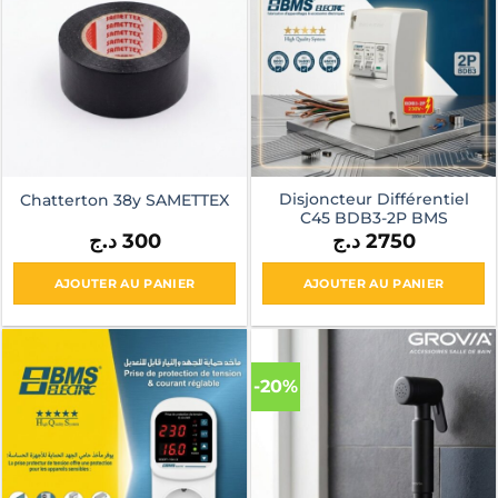
variations.
Les
options
peuvent
être
choisies
sur
la
page
Disjoncteur Différentiel
Chatterton 38y SAMETTEX
C45 BDB3-2P BMS
du
د.ج
300
د.ج
2750
produit
AJOUTER AU PANIER
AJOUTER AU PANIER
-20%