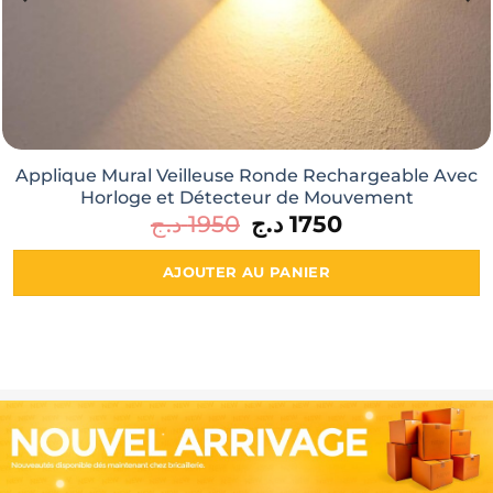
Bouilloire Thermos électrique chauffant pour
voiture avec prise Allume Cigarette
د.ج
1250
AJOUTER AU PANIER