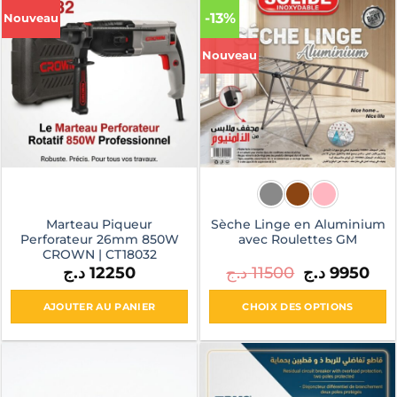
-13%
Nouveau
Nouveau
Marteau Piqueur
Sèche Linge en Aluminium
Perforateur 26mm 850W
avec Roulettes GM
CROWN | CT18032
Le
Le
د.ج
12250
د.ج
11500
د.ج
9950
prix
prix
initial
actu
était :
est :
AJOUTER AU PANIER
CHOIX DES OPTIONS
11500 د.ج.
Ce
produit
a
plusieurs