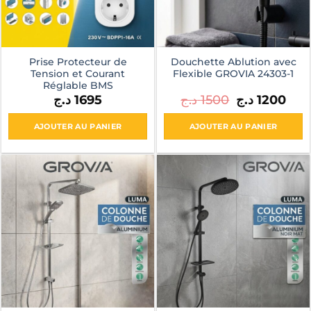
Prise Protecteur de
Douchette Ablution avec
Tension et Courant
Flexible GROVIA 24303-1
Réglable BMS
Le
Le
د.ج
1695
د.ج
1500
د.ج
1200
prix
prix
initial
actue
était :
est :
AJOUTER AU PANIER
AJOUTER AU PANIER
1500 د.ج.