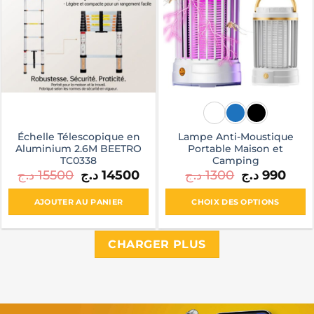
Échelle Télescopique en
Lampe Anti-Moustique
Aluminium 2.6M BEETRO
Portable Maison et
TC0338
Camping
Le
Le
Le
Le
د.ج
15500
د.ج
14500
د.ج
1300
د.ج
990
prix
prix
prix
prix
initial
actuel
initial
actue
était :
est :
était :
est :
AJOUTER AU PANIER
CHOIX DES OPTIONS
1300 د.ج.
14500 د.ج.
15500 د.ج.
Ce
produit
CHARGER PLUS
a
plusieurs
variations.
Les
options