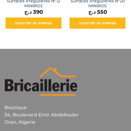
Surfaces Irrégulières N°12
Surfaces Irrégulières N°20
MINIROS
MINIROS
د.ج
390
د.ج
550
AJOUTER AU PANIER
AJOUTER AU PANIER
Boutique
34, Boulevard Emir Abdelkader
Oran, Algerie