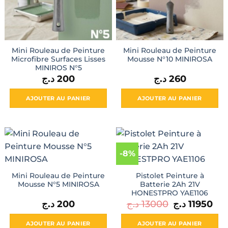
Mini Rouleau de Peinture
Mini Rouleau de Peinture
Microfibre Surfaces Lisses
Mousse N°10 MINIROSA
MINIROS N°5
د.ج
200
د.ج
260
AJOUTER AU PANIER
AJOUTER AU PANIER
-8%
Mini Rouleau de Peinture
Pistolet Peinture à
Mousse N°5 MINIROSA
Batterie 2Ah 21V
HONESTPRO YAE1106
Le
Le
د.ج
200
د.ج
13000
د.ج
11950
prix
prix
initial
actu
était :
est :
AJOUTER AU PANIER
AJOUTER AU PANIER