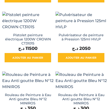
13000 د.ج.
Pistolet peinture
Pulvérisateur de peinture
électrique 1200W CROWN
à Pression 125ml HVLP
CT31015
د.ج
11500
د.ج
2050
AJOUTER AU PANIER
AJOUTER AU PANIER
Rouleau de Peinture à Eau
Rouleau de Peinture à Eau
Anti goutte Bleu N°12
Anti goutte Bleu N°12
MINIROS
MINIROS
د.ج
350
د.ج
300