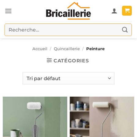
Passer
au
contenu
Recherche
pour :
Accueil
/
Quincaillerie
/
Peinture
CATÉGORIES