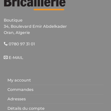
Boutique
34, Boulevard Emir Abdelkader
Oran, Algerie
0780 97 31 01
E-MAIL
My account
Commandes
Adresses
Détails du compte