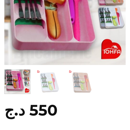
د.ج
550