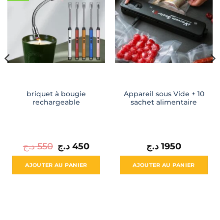
briquet à bougie
Appareil sous Vide + 10
rechargeable
sachet alimentaire
Le
Le
د.ج
550
د.ج
450
د.ج
1950
prix
prix
l
initial
actuel
était :
est :
AJOUTER AU PANIER
AJOUTER AU PANIER
450 د.ج.
550 د.ج.
800 د.ج.