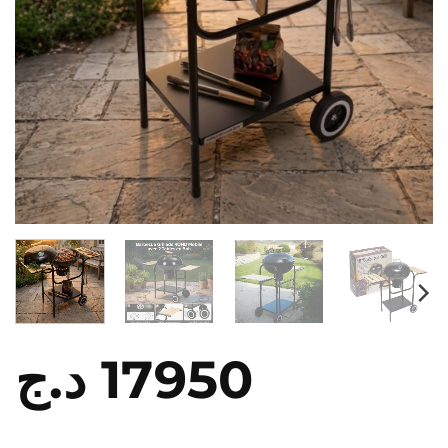
د.ج
17950