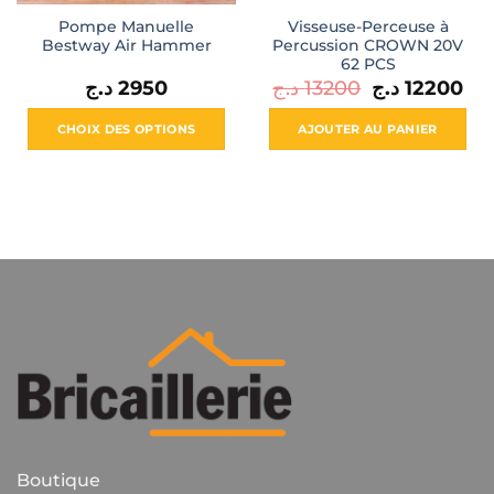
Pompe Manuelle
Visseuse-Perceuse à
Bestway Air Hammer
Percussion CROWN 20V
62 PCS
Le
Le
د.ج
2950
د.ج
13200
د.ج
12200
prix
prix
initial
actu
était :
est :
CHOIX DES OPTIONS
AJOUTER AU PANIER
13200 د.ج.
Ce
produit
a
plusieurs
variations.
Les
options
peuvent
être
choisies
sur
la
page
du
Boutique
produit