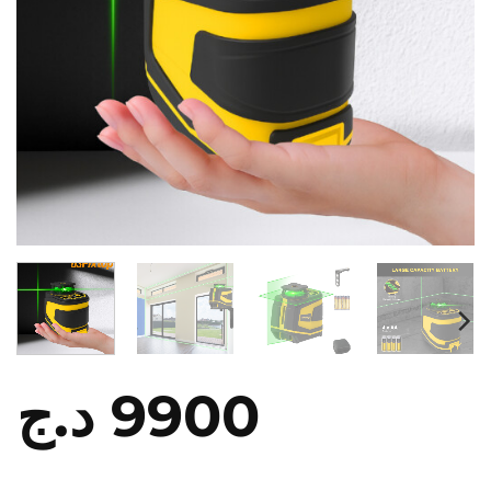
د.ج
9900