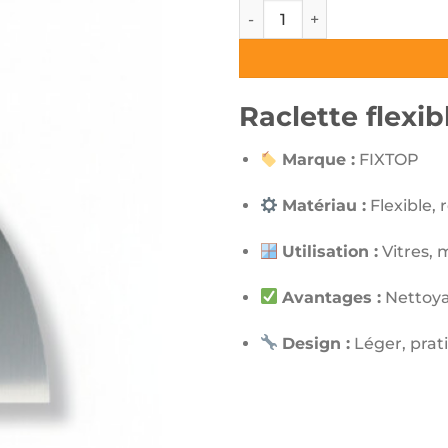
quantité de Raclette flexib
Raclette flex
Marque :
FIXTOP
Matériau :
Flexible, 
Utilisation :
Vitres, 
Avantages :
Nettoyag
Design :
Léger, prat