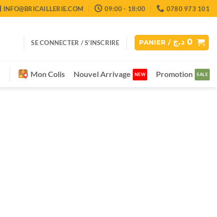
INFO@BRICAILLERIE.COM
09:00 - 18:00
0780 973 101
د.ج
0
SE CONNECTER / S’INSCRIRE
PANIER /
Mon Colis
Nouvel Arrivage
Promotion