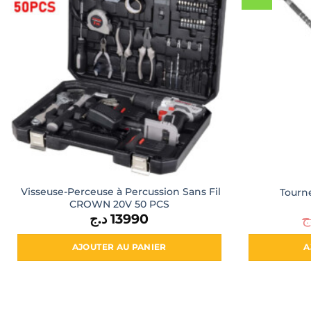
Visseuse-Perceuse à Percussion Sans Fil
Tourn
CROWN 20V 50 PCS
د.ج
13990
ج
AJOUTER AU PANIER
A