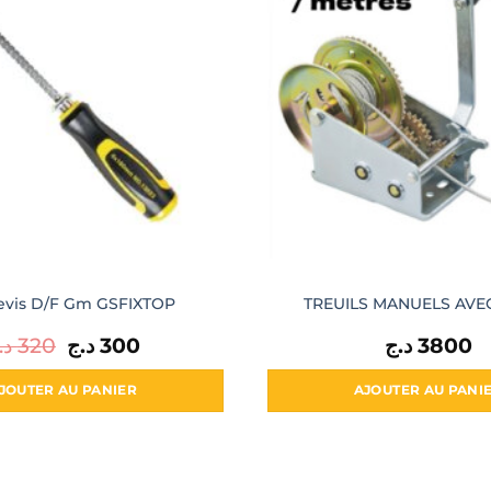
evis D/F Gm GSFIXTOP
TREUILS MANUELS AVE
د.
320
Le
د.ج
300
Le
د.ج
3800
prix
prix
initial
actuel
était :
est :
JOUTER AU PANIER
AJOUTER AU PANI
300 د.ج.
320 د.ج.