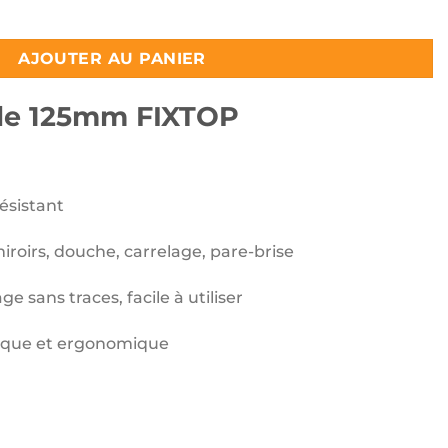
le 125mm FIXTOP
AJOUTER AU PANIER
ible 125mm FIXTOP
résistant
miroirs, douche, carrelage, pare-brise
e sans traces, facile à utiliser
ique et ergonomique