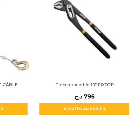
C CÂBLE
Pince crocodile 10″ FIXTOP
د.ج
795
ER
AJOUTER AU PANIER