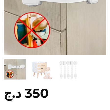
د.ج
350