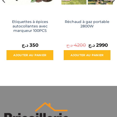
Etiquettes à épices
Réchaud à gaz portable
autocollantes avec
2800W
marqueur 100PCS
ge
Le
Le
د.ج
350
د.ج
4200
د.ج
2990
prix
prix
:
initial
actu
était :
est :
AJOUTER AU PANIER
AJOUTER AU PANIER
4200 د.ج.
450 د.ج