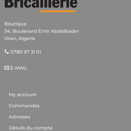
Boutique
34, Boulevard Emir Abdelkader
Oran, Algerie
0780 97 31 01
E-MAIL
My account
Commandes
Adresses
Détails du compte