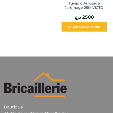
Tuyau d’Arrosage
Jardinage 25M VICTO
د.ج
2500
CHOIX DES OPTIONS
Ce
produit
a
plusieurs
variations.
Les
options
peuvent
être
choisies
sur
la
page
du
Boutique
produit