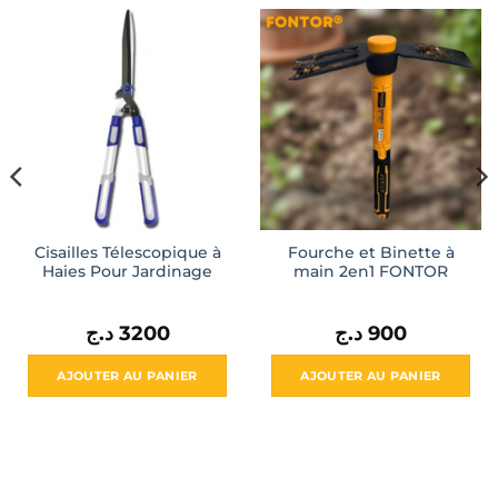
Cisailles Télescopique à
Fourche et Binette à
Haies Pour Jardinage
main 2en1 FONTOR
د.ج
3200
د.ج
900
AJOUTER AU PANIER
AJOUTER AU PANIER