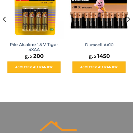
Pile Alcaline 1,5 V Tiger
Duracell AA10
4XAA
د.ج
200
د.ج
1450
AJOUTER AU PANIER
AJOUTER AU PANIER