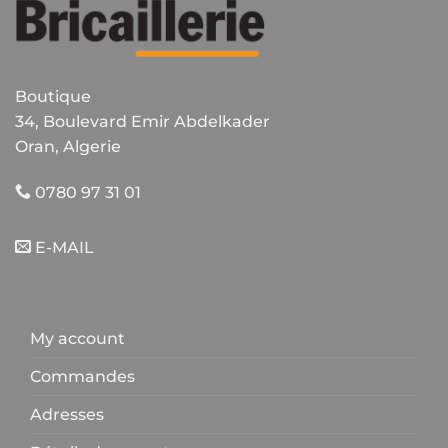
Boutique
34, Boulevard Emir Abdelkader
Oran, Algerie
0780 97 31 01
E-MAIL
My account
Commandes
Adresses