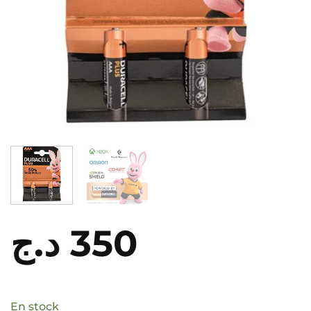
د.ج
350
En stock