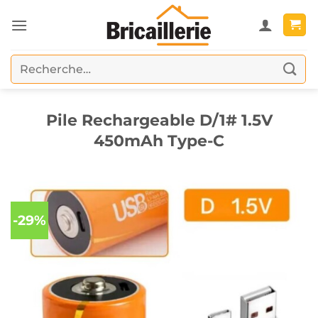
Passer
au
contenu
Recherche
pour :
Pile Rechargeable D/1# 1.5V
450mAh Type-C
-29%