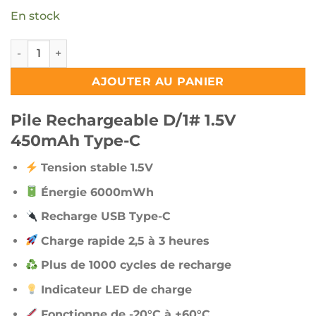
initial
En stock
était :
e
quantité de Pile Rechargeable D/1# 1.5V 450mAh Type-C
1200 د.ج.
AJOUTER AU PANIER
Pile Rechargeable D/1# 1.5V
450mAh Type-C
Tension stable 1.5V
Énergie 6000mWh
Recharge USB Type-C
Charge rapide 2,5 à 3 heures
Plus de 1000 cycles de recharge
Indicateur LED de charge
Fonctionne de -20°C à +60°C