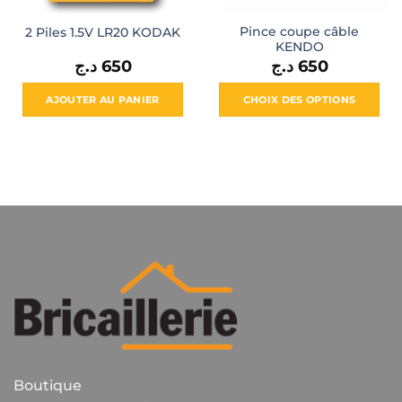
Pince coupe câble
2 Piles 1.5V LR20 KODAK
KENDO
د.ج
650
د.ج
650
AJOUTER AU PANIER
CHOIX DES OPTIONS
Ce
produit
a
plusieurs
variations.
Les
options
peuvent
être
choisies
sur
la
page
du
Boutique
produit