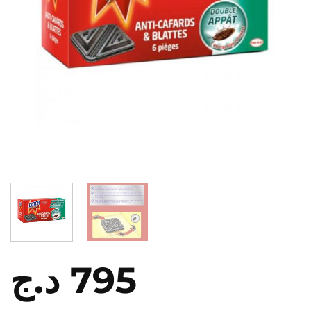
د.ج
795