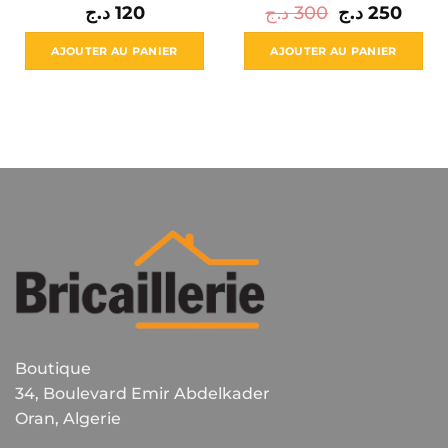
Le
Le
د.ج
120
د.ج
300
د.ج
250
prix
prix
initial
actuel
était :
est :
AJOUTER AU PANIER
AJOUTER AU PANIER
300 د.ج.
Boutique
34, Boulevard Emir Abdelkader
Oran, Algerie