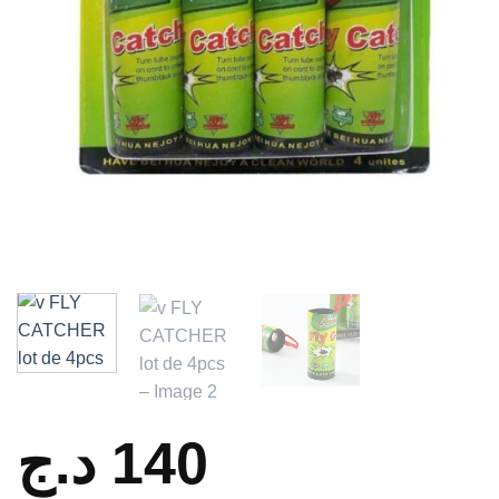
د.ج
140