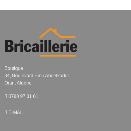
variations.
Les
options
peuvent
être
choisies
sur
la
page
du
produit
Boutique
34, Boulevard Emir Abdelkader
Oran, Algerie
0780 97 31 01
E-MAIL