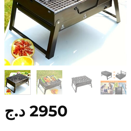
د.ج
2950