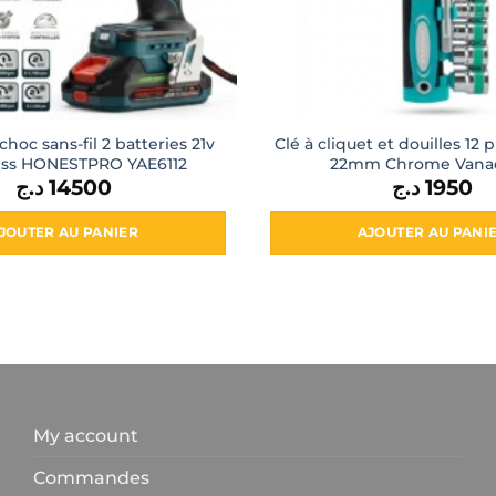
choc sans-fil 2 batteries 21v
Clé à cliquet et douilles 12 p
ess HONESTPRO YAE6112
22mm Chrome Vana
د.ج
14500
د.ج
1950
JOUTER AU PANIER
AJOUTER AU PANI
My account
Commandes