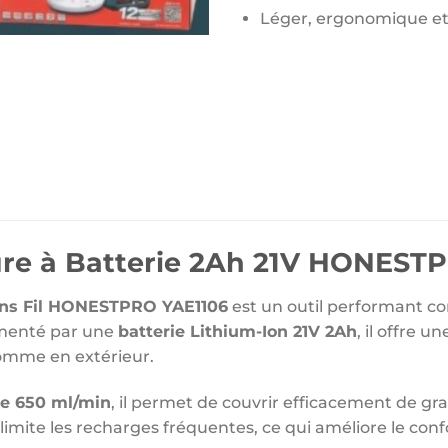
Léger, ergonomique et f
ture à Batterie 2Ah 21V HONEST
Sans Fil HONESTPRO YAE1106
est un outil performant co
imenté par une
batterie Lithium-Ion 21V 2Ah
, il offre 
comme en extérieur.
e 650 ml/min
, il permet de couvrir efficacement de gr
limite les recharges fréquentes, ce qui améliore le confor