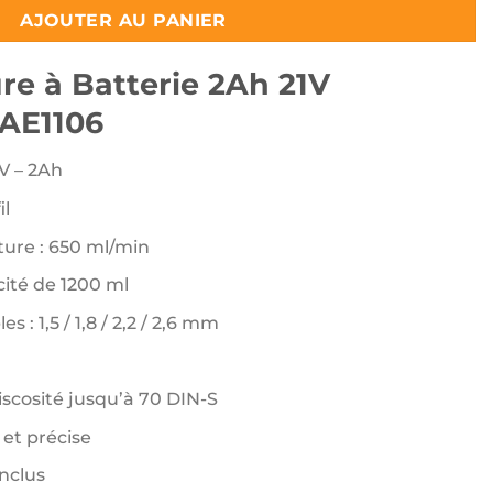
11950 د.ج.
13000 د.ج.
AJOUTER AU PANIER
ure à Batterie 2Ah 21V
AE1106
V – 2Ah
il
ure : 650 ml/min
ité de 1200 ml
 : 1,5 / 1,8 / 2,2 / 2,6 mm
scosité jusqu’à 70 DIN-S
 et précise
nclus