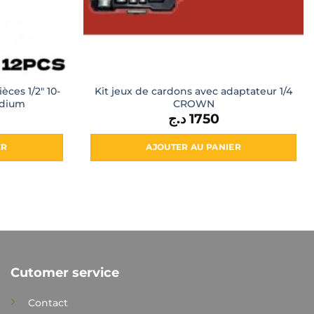
ièces 1/2″ 10-
Kit jeux de cardons avec adaptateur 1/4
dium
CROWN
د.ج
1750
ER
AJOUTER AU PANIER
Cutomer service
Contact