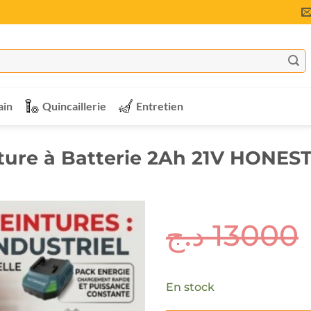
ain
Quincaillerie
Entretien
nture à Batterie 2Ah 21V HONE
د.ج
13000
En stock