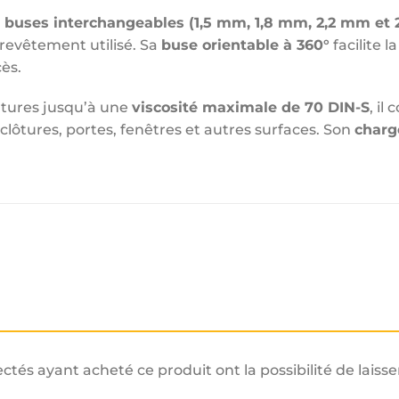
 buses interchangeables (1,5 mm, 1,8 mm, 2,2 mm et
 revêtement utilisé. Sa
buse orientable à 360°
facilite 
cès.
tures jusqu’à une
viscosité maximale de 70 DIN-S
, il
clôtures, portes, fenêtres et autres surfaces. Son
charg
ectés ayant acheté ce produit ont la possibilité de laisse