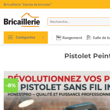
Passer
Bricaillerie
"L'envie de bricoler"
au
contenu
Recherche
pour :
Rangement
Salle de b
Catégories
Pistolet Pei
-8%