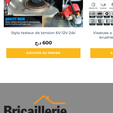
Visseuse a 
Stylo testeur de tension 6V-12V-24V
brushl
د.ج
600
AJOUTER AU PANIER
A