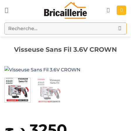
Passer
au
contenu
Recherche
pour :
Visseuse Sans Fil 3.6V CROWN
د.ج
3250