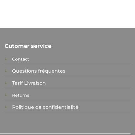
Ce
produit
a
plusieurs
variations.
Les
options
Cutomer service
peuvent
être
Contact
choisies
sur
Questions fréquentes
la
Tarif Livraison
page
du
Returns
produit
Politique de confidentialité