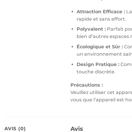
Attraction Efficace :
La 
rapide et sans effort.
Polyvalent :
Parfait po
bien d’autres espaces n
Écologique et Sûr :
Con
un environnement sain p
Design Pratique :
Compa
touche discrète.
Précautions :
Veuillez utiliser cet appa
vous que l’appareil est 
Avis
AVIS (0)