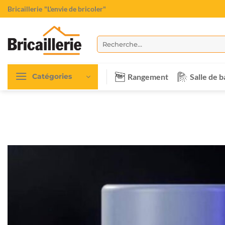
Passer
Bricaillerie
"L'envie de bricoler"
au
contenu
Recherche
pour :
Rangement
Salle de b
Catégories