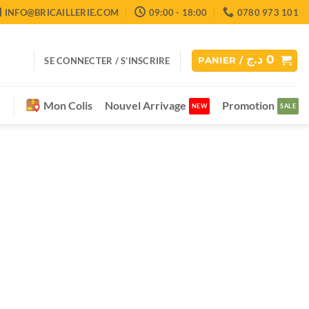
INFO@BRICAILLERIE.COM
09:00 - 18:00
0780 973 101
د.ج
0
SE CONNECTER / S’INSCRIRE
PANIER /
Mon Colis
Nouvel Arrivage
Promotion