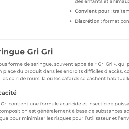
des enfants et animau
Convient pour
: traitem
Discrétion
: format comp
ringue Gri Gri
ous forme de seringue, souvent appelée « Gri Gri », qui 
n place du produit dans les endroits difficiles d’accès, c
es coin de murs, là où les cafards se cachent habituel
cacité
i Gri contient une formule acaricide et insecticide puis
 composition est généralement à base de substances act
çue pour minimiser les risques pour l’utilisateur et l’env