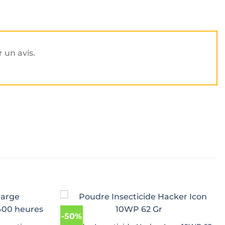
r un avis.
-50%