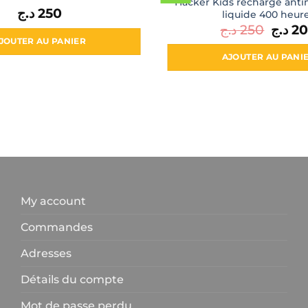
Hacker Kids recharge ant
د.ج
250
liquide 400 heur
د.ج
250
Le
د.ج
2
prix
JOUTER AU PANIER
initial
était :
AJOUTER AU PANI
250 د.ج.
My account
Commandes
Adresses
Détails du compte
Mot de passe perdu