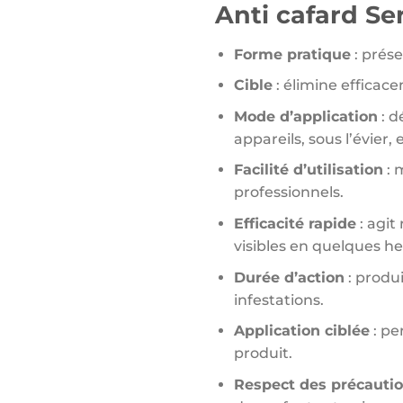
Anti cafard Se
Forme pratique
: prése
Cible
: élimine efficace
Mode d’application
: d
appareils, sous l’évier, 
Facilité d’utilisation
: 
professionnels.
Efficacité rapide
: agit
visibles en quelques he
Durée d’action
: produi
infestations.
Application ciblée
: pe
produit.
Respect des précauti