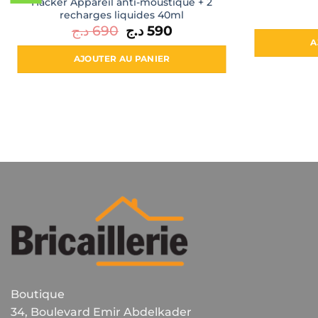
Hacker Appareil anti-moustique + 2
recharges liquides 40ml
د.ج
690
Le
د.ج
590
Le
prix
prix
A
initial
actuel
était :
est :
AJOUTER AU PANIER
590 د.ج.
690 د.ج.
Boutique
34, Boulevard Emir Abdelkader