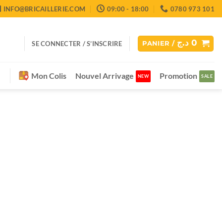
INFO@BRICAILLERIE.COM
09:00 - 18:00
0780 973 101
د.ج
0
SE CONNECTER / S’INSCRIRE
PANIER /
Mon Colis
Nouvel Arrivage
Promotion