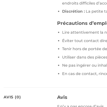
endroits difficiles d’acc
Discrétion :
La petite ta
Précautions d’empl
Lire attentivement la no
Éviter tout contact dir
Tenir hors de portée d
Utiliser dans des pièces
Ne pas ingérer ou inhal
En cas de contact, rin
Avis
AVIS (0)
Il n’y a pas encore d’avis.