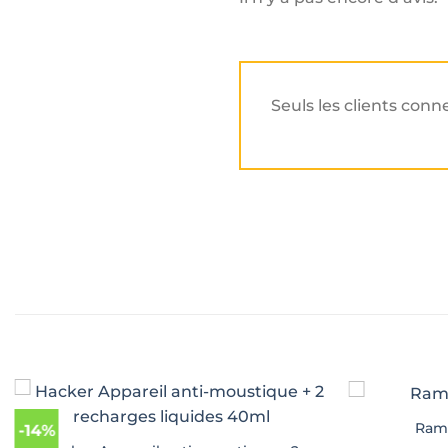
Seuls les clients conn
Rame
-14%