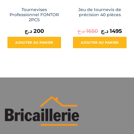
Tournevises
Jeu de tournevis de
Professionnel FONTOR
précision 40 pièces
2PCS
Le
Le
د.ج
200
د.ج
1650
د.ج
1495
prix
prix
initial
actue
était :
est :
AJOUTER AU PANIER
AJOUTER AU PANIER
1650 د.ج.