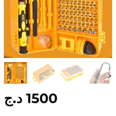
د.ج
1500