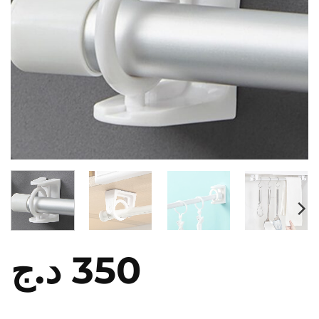
د.ج
350