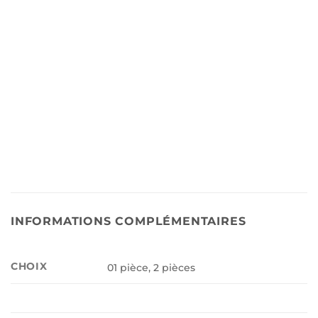
360 ° Rotatif Rétractable Pôle Fixateur pour Non-
forage Forte Adhésif Crochets Serviette Tige De
Rideau De Douche Tige Support
INFORMATIONS COMPLÉMENTAIRES
CHOIX
01 pièce, 2 pièces