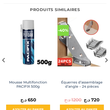
PRODUITS SIMILAIRES
-40%
Mousse Multifonction
Équerres d’assemblage
PACIFIX 500g
d’angle – 24 pièces
Le
Le
د.ج
650
د.ج
1200
د.ج
720
prix
prix
initial
actue
était :
est :
AJOUTER AU PANIER
AJOUTER AU PANIER