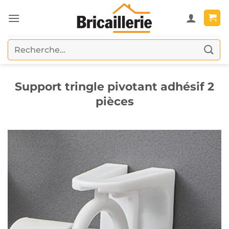
Passer
au
contenu
Recherche
pour :
Support tringle pivotant adhésif 2
pièces