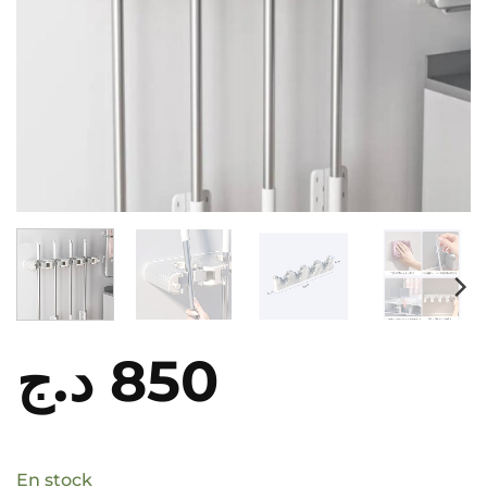
د.ج
850
En stock