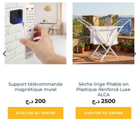
Support télécommande
Sèche linge Pliable en
magnétique mural
Plastique Renforcé Luxe
ALCA
د.ج
200
د.ج
2500
AJOUTER AU PANIER
AJOUTER AU PANIER