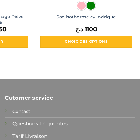
mage Pièze –
Sac isotherme cylindrique
e
50
Le
د.ج
1100
prix
actuel
est :
ER
CHOIX DES OPTIONS
1050 د.ج.
 د.ج.
Ce
produit
a
plusieurs
variations.
Les
options
Cutomer service
peuvent
être
Contact
choisies
sur
Questions fréquentes
la
Tarif Livraison
page