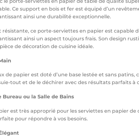
c le porte-serviettes en papier de table de qualité supé
réable. Ce support en bois et fer est équipé d’un revête
rantissant ainsi une durabilité exceptionnelle.
 résistante, ce porte-serviettes en papier est capable de
antissant ainsi un aspect toujours frais. Son design rus
 pièce de décoration de cuisine idéale.
Main
x de papier est doté d’une base lestée et sans patins, 
ssuie-tout et de le déchirer avec des résultats parfaits à 
le Bureau ou la Salle de Bains
ier est très approprié pour les serviettes en papier de c
rfaite pour répondre à vos besoins.
Élégant