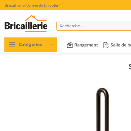
Passer
Bricaillerie
"L'envie de bricoler"
au
contenu
Recherche
pour :
Rangement
Salle de b
Catégories