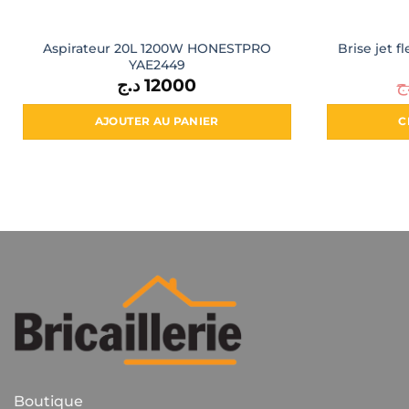
Aspirateur 20L 1200W HONESTPRO
Brise jet f
YAE2449
د.ج
12000
ج
AJOUTER AU PANIER
C
Boutique