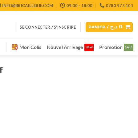
INFO@BRICAILLERIE.COM
09:00 - 18:00
0780 973 101
د.ج
0
SE CONNECTER / S’INSCRIRE
PANIER /
Mon Colis
Nouvel Arrivage
Promotion
f