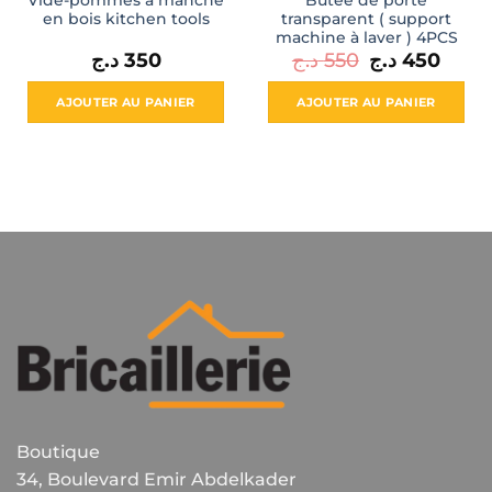
en bois kitchen tools
transparent ( support
machine à laver ) 4PCS
Le
Le
د.ج
350
د.ج
550
د.ج
450
prix
prix
initial
actuel
était :
est :
AJOUTER AU PANIER
AJOUTER AU PANIER
550 د.ج.
Boutique
34, Boulevard Emir Abdelkader