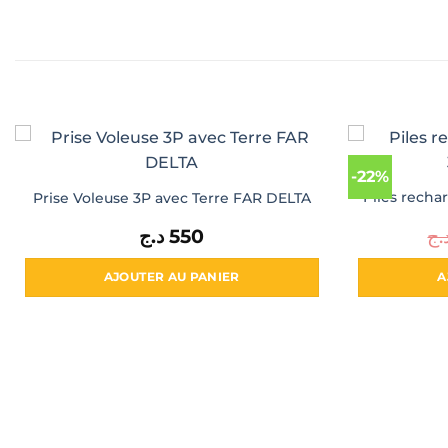
-22%
Piles rech
Prise Voleuse 3P avec Terre FAR DELTA
د.ج
550
.ج
AJOUTER AU PANIER
A