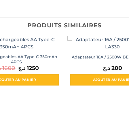
PRODUITS SIMILAIRES
argeables AA Type-C 350mAh
Adaptateur 16A / 2500W B
4PCS
د
1600
Le
د.ج
1250
Le
د.ج
200
prix
prix
initial
actuel
était :
est :
JOUTER AU PANIER
AJOUTER AU PANI
1250 د.ج.
1600 د.ج.