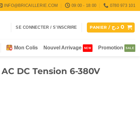
INFO@BRICAILLERIE.COM
09:00 - 18:00
0780 973 101
د.ج
0
SE CONNECTER / S’INSCRIRE
PANIER /
Mon Colis
Nouvel Arrivage
Promotion
re AC DC Tension 6-380V