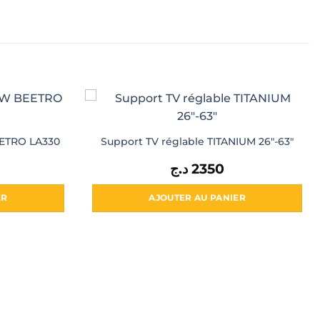
EETRO LA330
Support TV réglable TITANIUM 26″-63″
د.ج
2350
ER
AJOUTER AU PANIER