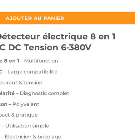
tecteur électrique 8 en 1 pour voiture AC DC Tension 6-380V
AJOUTER AU PANIER
Détecteur électrique 8 en 1
AC DC Tension 6-380V
e 8 en 1
– Multifonction
C
– Large compatibilité
ourant & tension
larité
– Diagnostic complet
son
– Polyvalent
act & pratique
e
– Utilisation simple
– Électricien & bricolage