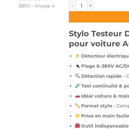
quantité de Stylo Testeur Dé
Stylo Testeur 
pour voiture 
Détecteur électriqu
Plage 6–380V AC/D
Détection rapide
– C
Test continuité & po
Idéal voiture & mai
Format stylo
– Comp
Prise en main facil
Outil indispensable