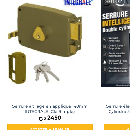
Serrure a tirage en applique 140mm
Serrure éle
INTEGRALE (Clé Simple)
Cylindre 
د.ج
2450
AJOUTER AU PANIER
A