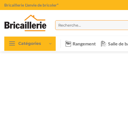
Passer
Bricaillerie
"L'envie de bricoler"
au
contenu
Recherche
pour :
Rangement
Salle de b
Catégories