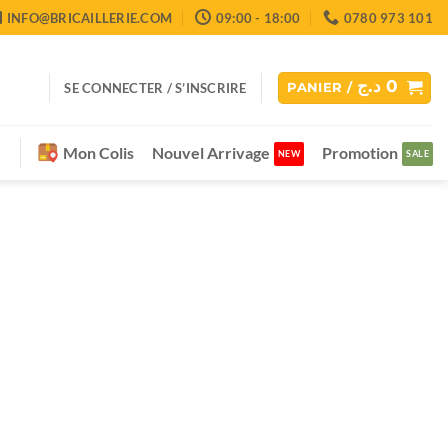
INFO@BRICAILLERIE.COM
09:00 - 18:00
0780 973 101
د.ج
0
SE CONNECTER / S’INSCRIRE
PANIER /
Mon Colis
Nouvel Arrivage
Promotion