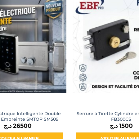
ctrique Intelligente Double
Serrure à Tirette Cylindre 
à Empreinte SMTOP SM509
FB300CS
د.ج
26500
د.ج
1500
JOUTER AU PANIER
AJOUTER AU PANI