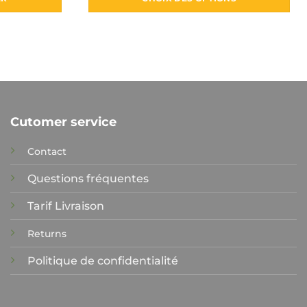
Ce
produit
a
plusieurs
variations.
Les
options
Cutomer service
peuvent
être
Contact
choisies
sur
Questions fréquentes
la
Tarif Livraison
page
du
Returns
produit
Politique de confidentialité