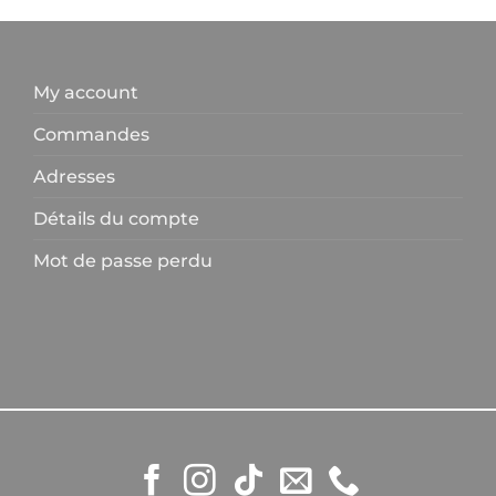
variatio
Les
options
My account
peuven
être
Commandes
choisies
Adresses
sur
la
Détails du compte
page
du
Mot de passe perdu
produit