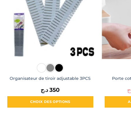
Organisateur de tiroir adjustable 3PCS
Porte co
د.ج
350
ج
CHOIX DES OPTIONS
A
Ce
produit
a
plusieurs