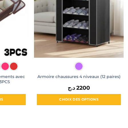
ements avec
Armoire chaussures 4 niveaux (12 paires)
 3PCS
د.ج
2200
NS
CHOIX DES OPTIONS
Ce
produit
a
s
plusieurs