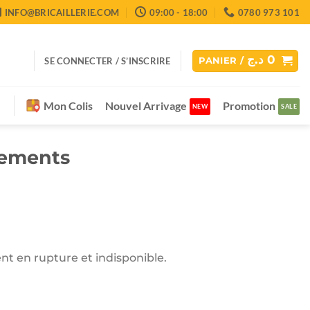
INFO@BRICAILLERIE.COM
09:00 - 18:00
0780 973 101
د.ج
0
SE CONNECTER / S’INSCRIRE
PANIER /
Mon Colis
Nouvel Arrivage
Promotion
tements
nt en rupture et indisponible.