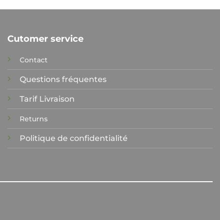
ns.
variations.
Les
options
Cutomer service
t
peuvent
être
Contact
choisies
sur
Questions fréquentes
la
Tarif Livraison
page
du
Returns
produit
Politique de confidentialité