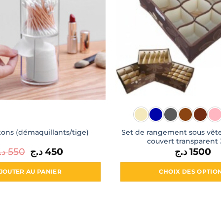
Set de rangement sous vêt
tons (démaquillants/tige)
couvert transparent
د.
550
Le
د.ج
450
Le
د.ج
1500
prix
prix
initial
actuel
était :
est :
JOUTER AU PANIER
CHOIX DES OPTIO
450 د.ج.
550 د.ج.
Ce
produit
a
plusieur