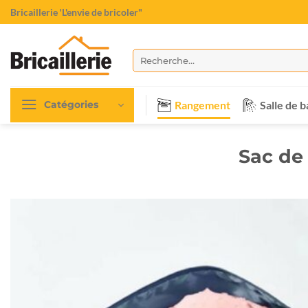
Passer
Bricaillerie
"L'envie de bricoler"
au
contenu
Recherche
pour :
Rangement
Salle de b
Catégories
Sac de