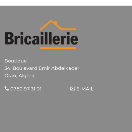
variations.
Les
options
peuvent
être
choisies
sur
la
Boutique
page
du
34, Boulevard Emir Abdelkader
produit
Oran, Algerie
0780 97 31 01
E-MAIL