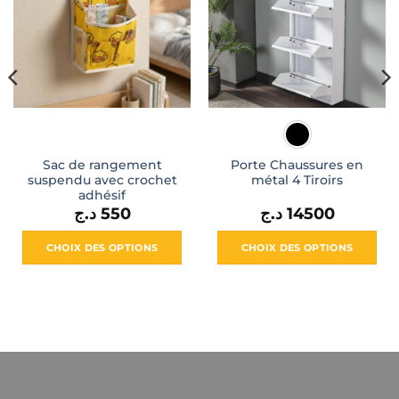
Sac de rangement
Porte Chaussures en
suspendu avec crochet
métal 4 Tiroirs
adhésif
د.ج
550
د.ج
14500
CHOIX DES OPTIONS
CHOIX DES OPTIONS
Ce
Ce
produit
produit
a
a
plusieurs
plusieurs
variations.
variations.
Les
Les
options
options