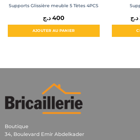
Supports Glissière meuble 5 Tètes 4PCS
Supp
د.ج
400
د.ج
AJOUTER AU PANIER
C
Boutique
34, Boulevard Emir Abdelkader