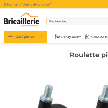
Passer
Bricaillerie
"L'envie de bricoler"
au
contenu
Recherche
pour :
Rangement
Salle de b
Catégories
Roulette p