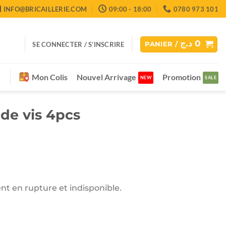
INFO@BRICAILLERIE.COM
09:00 - 18:00
0780 973 101
د.ج
0
SE CONNECTER / S’INSCRIRE
PANIER /
Mon Colis
Nouvel Arrivage
Promotion
de vis 4pcs
nt en rupture et indisponible.