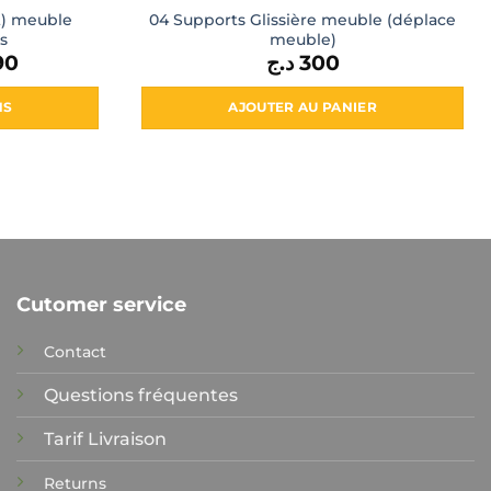
t) meuble
04 Supports Glissière meuble (déplace
es
meuble)
90
Le
د.ج
300
prix
actuel
est :
NS
AJOUTER AU PANIER
990 د.ج.
1350 د.ج.
s
ns.
Cutomer service
t
Contact
Questions fréquentes
Tarif Livraison
Returns