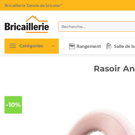
Passer
Bricaillerie
"L'envie de bricoler"
au
contenu
Recherche
pour :
Rangement
Salle de b
Catégories
Rasoir A
-10%