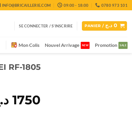
INFO@BRICAILLERIE.COM
09:00 - 18:00
0780 973 101
د.ج
0
SE CONNECTER / S’INSCRIRE
PANIER /
Mon Colis
Nouvel Arrivage
Promotion
I RF-1805
e
د.
1750
Le
rix
prix
itial
actuel
ait :
est :