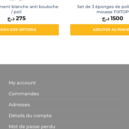
ment blanche anti bouloche
Set de 3 éponges de pol
/ poil
mousse FIXTOP
د.ج
275
د.ج
1500
HOIX DES OPTIONS
AJOUTER AU PANI
Ce
produit
a
plusieurs
variations.
Les
options
My account
peuvent
être
Commandes
choisies
Adresses
sur
la
Détails du compte
page
du
Mot de passe perdu