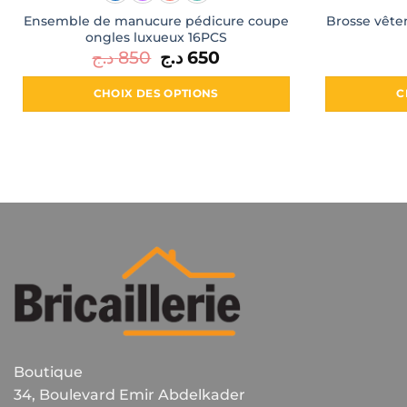
Ensemble de manucure pédicure coupe
Brosse vête
ongles luxueux 16PCS
د.ج
850
Le
د.ج
650
Le
prix
prix
initial
actuel
était :
est :
CHOIX DES OPTIONS
C
650 د.ج.
850 د.ج.
Ce
produit
a
plusieurs
variations.
Les
options
peuvent
être
choisies
sur
la
Boutique
page
du
34, Boulevard Emir Abdelkader