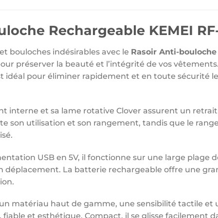
ouloche Rechargeable KEMEI RF
et bouloches indésirables avec le
Rasoir Anti-bouloch
our préserver la beauté et l’intégrité de vos vêtemen
st idéal pour éliminer rapidement et en toute sécurité l
 interne et sa lame rotative Clover assurent un retrait 
ilite son utilisation et son rangement, tandis que le ra
isé.
ntation USB en 5V, il fonctionne sur une large plage de 
en déplacement. La batterie rechargeable offre une gra
ion.
un matériau haut de gamme, une sensibilité tactile et 
ûr, fiable et esthétique. Compact, il se glisse facilement