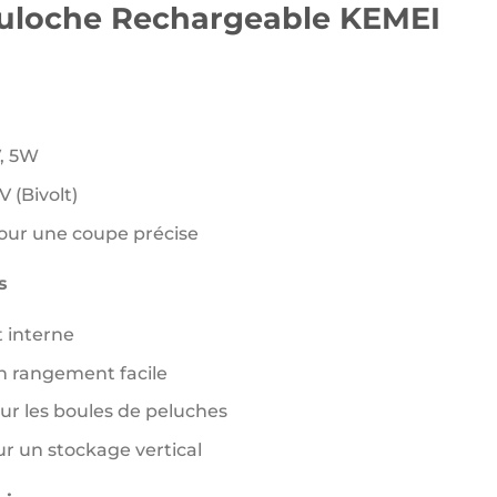
1750 د.ج.
1950 د.ج.
ouloche Rechargeable KEMEI
V, 5W
 (Bivolt)
our une coupe précise
s
 interne
n rangement facile
r les boules de peluches
ur un stockage vertical