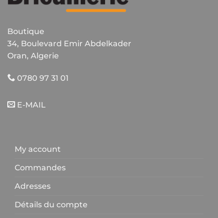
la
page
du
Boutique
produit
34, Boulevard Emir Abdelkader
Oran, Algerie
0780 97 31 01
E-MAIL
My account
Commandes
Adresses
Détails du compte