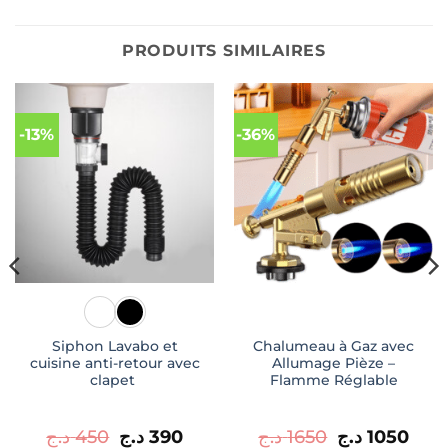
PRODUITS SIMILAIRES
-13%
-36%
Siphon Lavabo et
Chalumeau à Gaz avec
cuisine anti-retour avec
Allumage Pièze –
clapet
Flamme Réglable
Le
Le
Le
Le
د.ج
450
د.ج
390
د.ج
1650
د.ج
1050
prix
prix
prix
prix