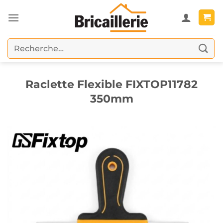
Passer
au
contenu
Recherche
pour :
Raclette Flexible FIXTOP11782
350mm