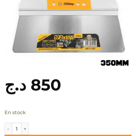
د.ج
850
En stock
quantité de Raclette Flexible FIXTOP11782 350mm