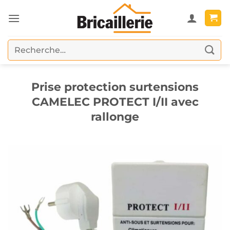
Passer
au
contenu
Recherche
pour :
Prise protection surtensions
CAMELEC PROTECT I/II avec
rallonge