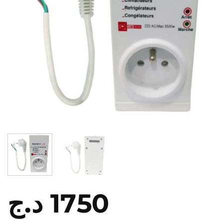
د.ج
1750