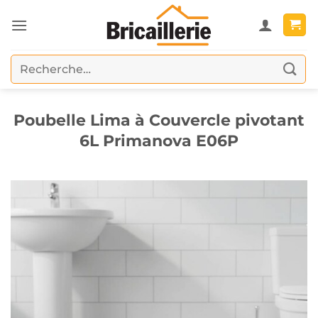
Passer
au
contenu
Recherche
pour :
Poubelle Lima à Couvercle pivotant
6L Primanova E06P