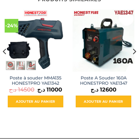
-24%
Poste à souder MMA135
Poste A Souder 160A
HONESTPRO YAE1342
HONESTPRO YAE1347
Le
Le
د.ج
14500
د.ج
11000
د.ج
12600
prix
prix
initial
actuel
était :
est :
AJOUTER AU PANIER
AJOUTER AU PANIER
11000 د.ج.
14500 د.ج.