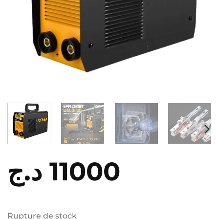
د.ج
11000
Rupture de stock