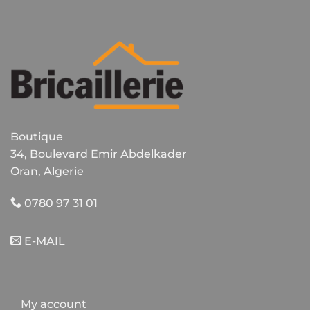
Boutique
34, Boulevard Emir Abdelkader
Oran, Algerie
0780 97 31 01
E-MAIL
My account