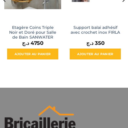
Etagère Coins Triple
Support balai adhésif
Noir et Doré pour Salle
avec crochet inox FIRLA
de Bain SANWATER
د.ج
4750
د.ج
350
l
AJOUTER AU PANIER
AJOUTER AU PANIER
420 د.ج.