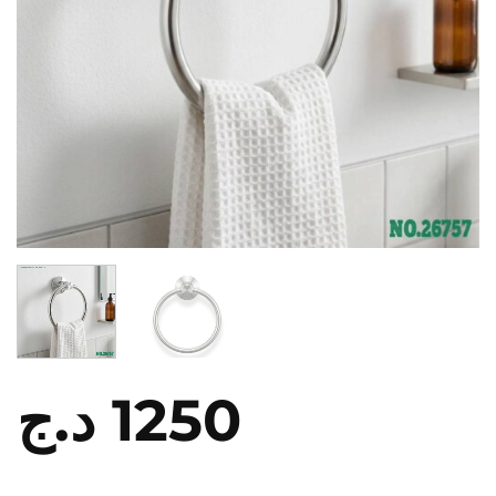
د.ج
1250