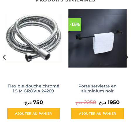
-13%
Flexible douche chromé
Porte serviette en
1.5 M GROVIA 24209
aluminium noir
Le
Le
د.ج
750
د.ج
2250
د.ج
1950
prix
prix
initial
actue
était :
est :
AJOUTER AU PANIER
AJOUTER AU PANIER
2250 د.ج.