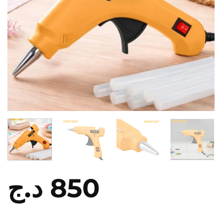
د.ج
850