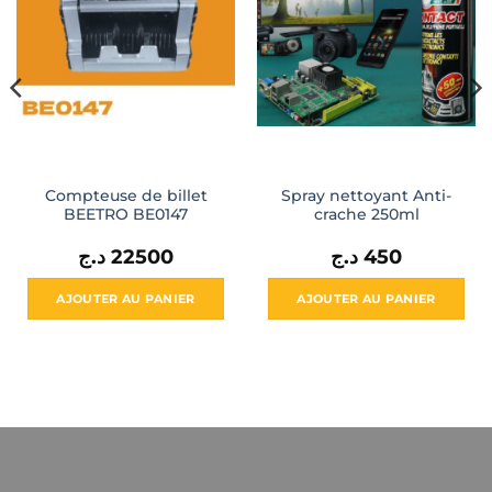
Compteuse de billet
Spray nettoyant Anti-
BEETRO BE0147
crache 250ml
د.ج
22500
د.ج
450
AJOUTER AU PANIER
AJOUTER AU PANIER