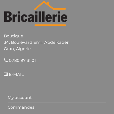
Boutique
34, Boulevard Emir Abdelkader
Oran, Algerie
0780 97 31 01
E-MAIL
My account
Commandes