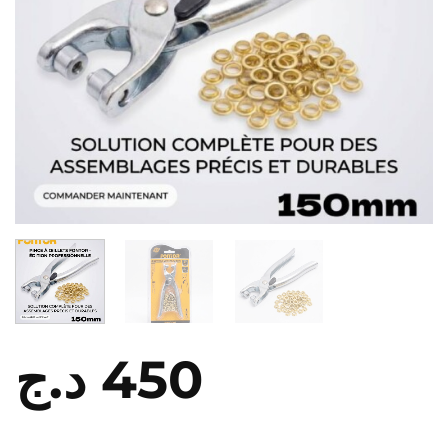
د.ج
450