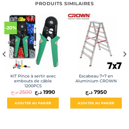
PRODUITS SIMILAIRES
-20%
KIT Pince à sertir avec
Escabeau 7×7 en
embouts de câble
Aluminium CROWN
1200PCS
Le
Le
د.ج
2500
د.ج
1990
د.ج
7950
prix
prix
initial
actuel
était :
est :
AJOUTER AU PANIER
AJOUTER AU PANIER
1990 د.ج.
2500 د.ج.