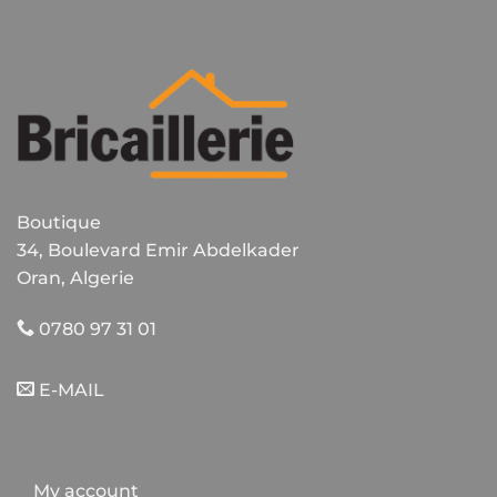
Boutique
34, Boulevard Emir Abdelkader
Oran, Algerie
0780 97 31 01
E-MAIL
My account