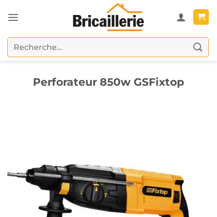
Passer
au
contenu
Recherche
pour :
Perforateur 850w GSFixtop