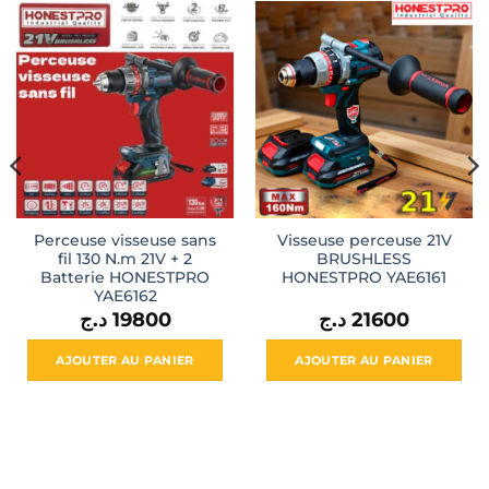
Perceuse visseuse sans
Visseuse perceuse 21V
fil 130 N.m 21V + 2
BRUSHLESS
Batterie HONESTPRO
HONESTPRO YAE6161
YAE6162
د.ج
19800
د.ج
21600
AJOUTER AU PANIER
AJOUTER AU PANIER