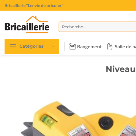
Passer
Bricaillerie
"L'envie de bricoler"
au
contenu
Recherche
pour :
Rangement
Salle de b
Catégories
Niveau