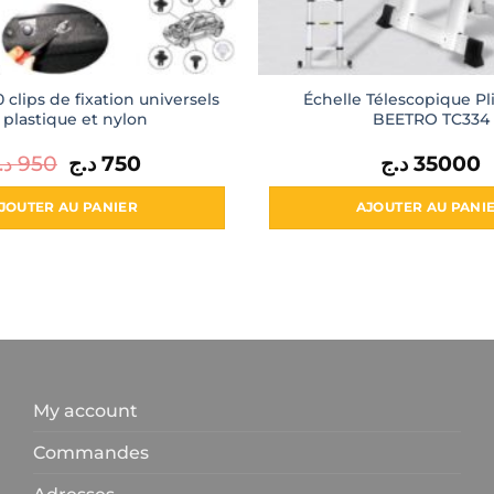
 clips de fixation universels
Échelle Télescopique Pl
 plastique et nylon
BEETRO TC334
د.
950
Le
د.ج
750
Le
د.ج
35000
prix
prix
initial
actuel
était :
est :
JOUTER AU PANIER
AJOUTER AU PANI
750 د.ج.
950 د.ج.
My account
Commandes