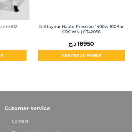
iante 5M
Nettoyeur Haute Pression 1400w 100Bar
CROWN | CT42056
د.ج
18950
ER
AJOUTER AU PANIER
Cutomer service
Contact