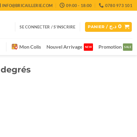
INFO@BRICAILLERIE.COM
09:00 - 18:00
0780 973 101
د.ج
0
SE CONNECTER / S’INSCRIRE
PANIER /
Mon Colis
Nouvel Arrivage
Promotion
 degrés