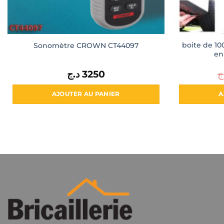
boite de 100
Sonomètre CROWN CT44097
en
د.ج
3250
ج
AJOUTER AU PANIER
A