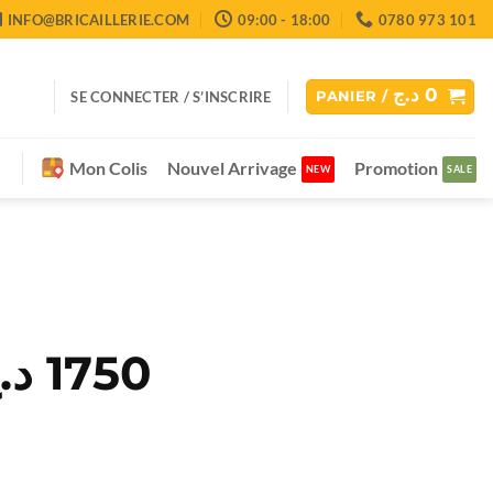
INFO@BRICAILLERIE.COM
09:00 - 18:00
0780 973 101
د.ج
0
SE CONNECTER / S’INSCRIRE
PANIER /
Mon Colis
Nouvel Arrivage
Promotion
e
د.
1750
Le
rix
prix
itial
actuel
ait :
est :