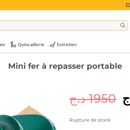
ain
Quincaillerie
Entretien
Mini fer à repasser portable
د.ج
1950
L
ج
p
in
Rupture de stock
ét