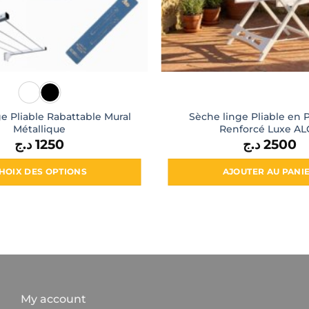
e Pliable Rabattable Mural
Sèche linge Pliable en 
Métallique
Renforcé Luxe AL
د.ج
1250
د.ج
2500
HOIX DES OPTIONS
AJOUTER AU PANI
Ce
produit
a
plusieurs
variations.
Les
options
My account
peuvent