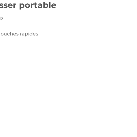
1750 د.ج.
1950 د.ج.
asser portable
Hz
touches rapides