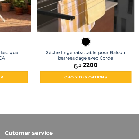
Plastique
Sèche linge rabattable pour Balcon
CA
barreaudage avec Corde
د.ج
2200
ER
CHOIX DES OPTIONS
Ce
produit
a
plusieurs
variations.
Les
options
Cutomer service
peuvent