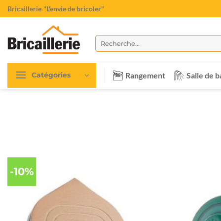
Passer
Bricaillerie
"L'envie de bricoler"
au
contenu
Recherche
pour :
Rangement
Salle de b
Catégories
-10%