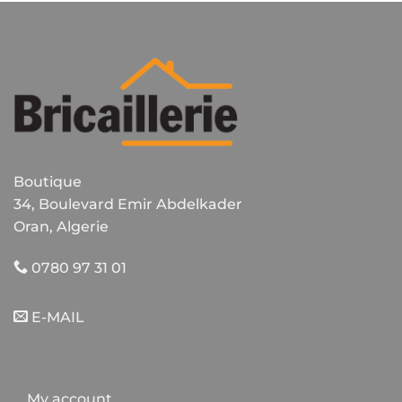
Boutique
34, Boulevard Emir Abdelkader
Oran, Algerie
0780 97 31 01
E-MAIL
My account