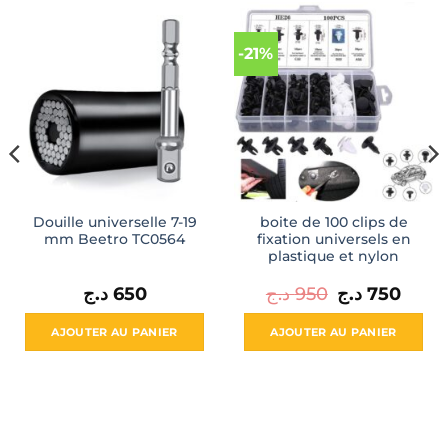
-21%
Douille universelle 7-19
boite de 100 clips de
mm Beetro TC0564
fixation universels en
plastique et nylon
Le
Le
د.ج
650
د.ج
950
د.ج
750
prix
prix
initial
actuel
était :
est :
AJOUTER AU PANIER
AJOUTER AU PANIER
75
950 د.ج.