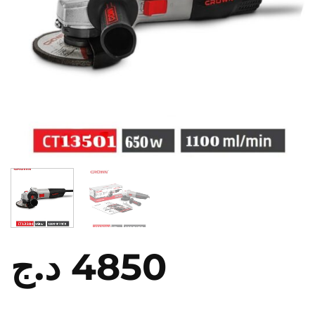
د.ج
4850