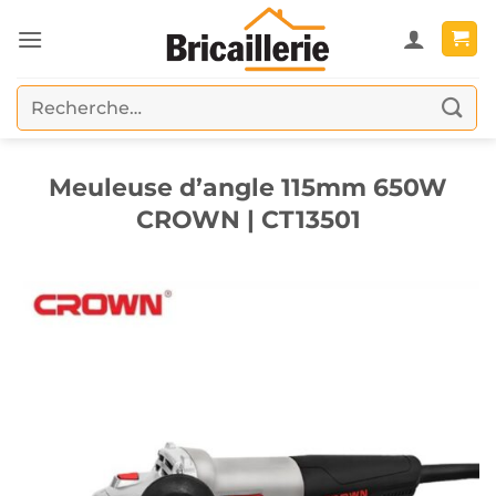
Passer
au
contenu
Recherche
pour :
Meuleuse d’angle 115mm 650W
CROWN | CT13501