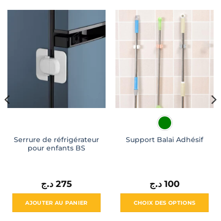
Serrure de réfrigérateur
Support Balai Adhésif
pour enfants BS
د.ج
275
د.ج
100
l
AJOUTER AU PANIER
CHOIX DES OPTIONS
390 د.ج.
Ce