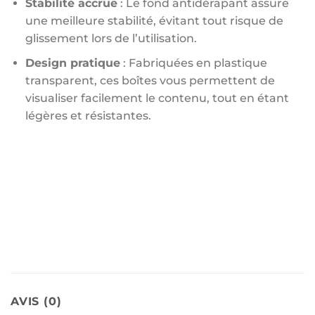
Stabilité accrue
: Le fond antidérapant assure
une meilleure stabilité, évitant tout risque de
glissement lors de l’utilisation.
Design pratique
: Fabriquées en plastique
transparent, ces boîtes vous permettent de
visualiser facilement le contenu, tout en étant
légères et résistantes.
(Gingembre ail oignon boîte de rangement pour
réfrigérateur boîte de rangement pour aliments
articles divers boîte pour réfrigérateur panier de
nettoyage de fruits)
AVIS (0)