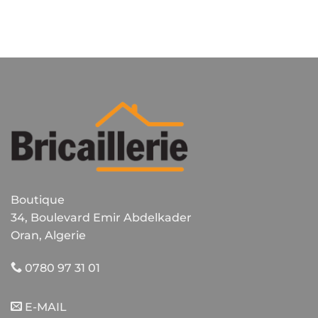
produit
a
plusieurs
variations.
Les
options
peuvent
être
choisies
sur
la
page
du
Boutique
produit
34, Boulevard Emir Abdelkader
Oran, Algerie
0780 97 31 01
E-MAIL