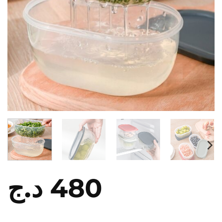
د.ج
480