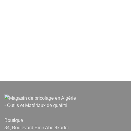
Boutique
34, Boulevard Emir Abdelkader