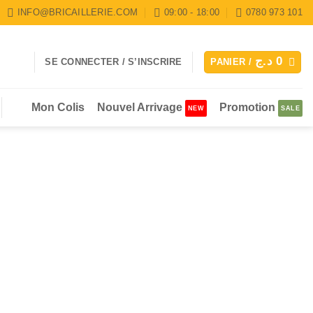
INFO@BRICAILLERIE.COM
09:00 - 18:00
0780 973 101
د.ج
0
SE CONNECTER / S’INSCRIRE
PANIER /
Mon Colis
Nouvel Arrivage
Promotion