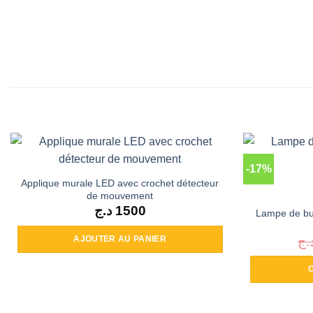
-17%
Applique murale LED avec crochet détecteur
de mouvement
د.ج
1500
Lampe de bur
.ج
AJOUTER AU PANIER