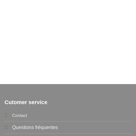
options
peuvent
s.
être
choisies
sur
la
page
du
produit
Cutomer service
Contact
Questions fréquentes