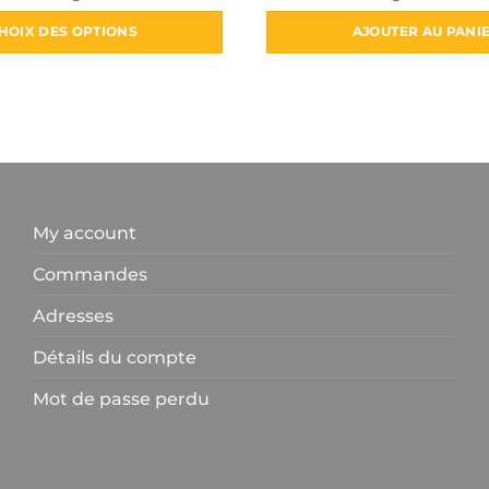
prix
prix
5
initial
actuel
était :
est :
HOIX DES OPTIONS
AJOUTER AU PANI
1750 د.ج.
1200 د.ج.
Ce
produit
a
plusieurs
variations.
Les
options
My account
peuvent
être
Commandes
choisies
Adresses
sur
la
Détails du compte
page
du
Mot de passe perdu
produit