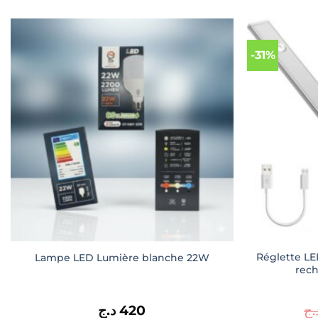
-31%
Réglette L
Lampe LED Lumière blanche 22W
rec
د.ج
420
د.