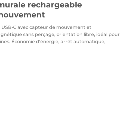
1200 د.ج.
990 د.ج.
murale rechargeable
 mouvement
 USB-C avec capteur de mouvement et
agnétique sans perçage, orientation libre, idéal pour
sines. Économie d’énergie, arrêt automatique,