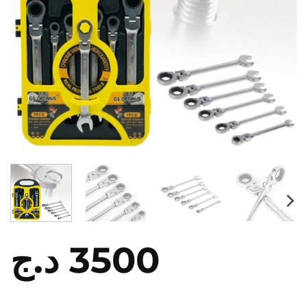
د.ج
3500