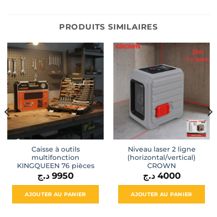
PRODUITS SIMILAIRES
Caisse à outils
Niveau laser 2 ligne
multifonction
(horizontal/vertical)
KINGQUEEN 76 pièces
CROWN
د.ج
9950
د.ج
4000
AJOUTER AU PANIER
AJOUTER AU PANIER